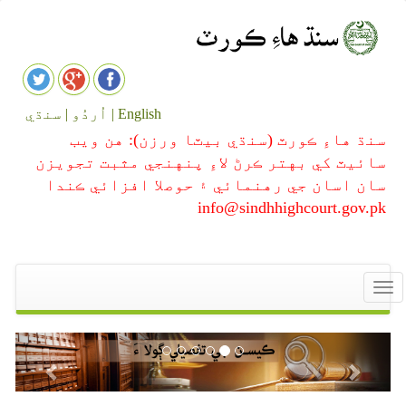
English |
اُردُو |
سنڌي
سنڌ هاءِ ڪورٽ (سنڌي بيٽا ورزن): هن ويب
سائيٽ کي بهتر ڪرڻ لاءِ پنهنجي مثبت تجويزن
سان اسان جي رهنمائي ۽ حوصلا افزائي ڪندا
info@sindhhighcourt.gov.pk
Toggle
navigation