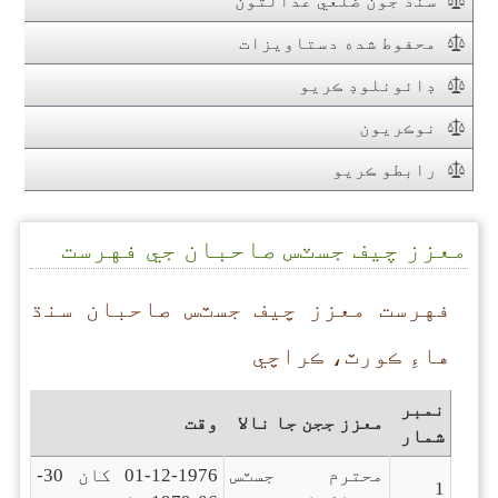
سنڌ جون ضلعي عدالتون
محفوط شده دستاويزات
ڊائونلوڊ ڪريو
نوڪريون
رابطو ڪريو
معزز چيف جسٽس صاحبان جي فهرست
فهرست معزز چيف جسٽس صاحبان سنڌ
هاءِ ڪورٽ، ڪراچي
نمبر
معزز ججن جا نالا
وقت
شمار
محترم جسٽس
01-12-1976 کان 30-
1