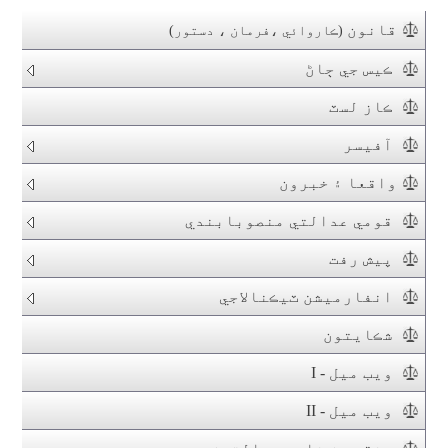
قانون
(ڪاروائي ،فرمان ، دستور)
ڪيس جي ڄاڻ
ڪاز لسٽ
آفيسر
واقعا ۽ خبرون
قومي عدالتي منصوبابندي
پيش رفت
انفارميشن ٽيڪنالاجي
شڪايتون
ويب ميل - I
ويب ميل - II