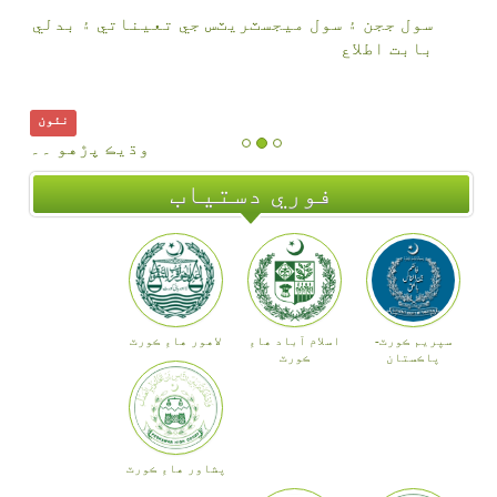
سول ججن ۽ سول ميجسٽريٽس جي تعيناتي ۽ بدلي
بابت اطلاع
نئون
وڌيڪ پڙهو ۔۔
فوري دستياب
سپريم ڪورٽ-
اسلام آباد هاءِ
لاهور هاءِ ڪورٽ
پاڪستان
ڪورٽ
پشاور هاءِ ڪورٽ