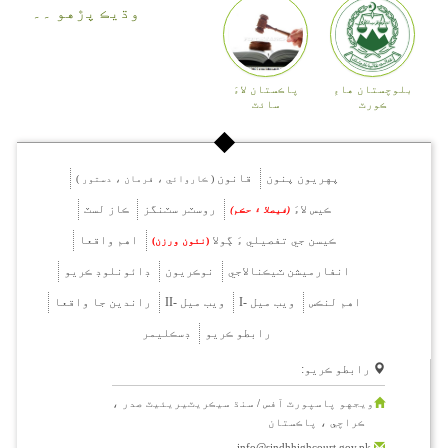
وڌيڪ پڙهو ۔۔
بلوچستان هاءِ
پاڪستان لاءَ
ڪورٽ
سائٽ
پهريون پنون
قانون
( ڪاروائي ، فرمان ، دستور )
ڪيس لاءَ
روسٽر سٽنگز
ڪاز لسٽ
(فيصلا ۽ حڪم)
ڪيسن جي تفصيلي ءَ ڳولا
اهم واقعا
(نئون ورزن)
انفارميشن ٽيڪنالاجي
نوڪريون
ڊائونلوڊ ڪريو
اهم لنڪس
ويب ميل -I
ويب ميل -II
راندين جا واقعا
رابطو ڪريو
ڊسڪليمر
رابطو ڪريو:
ويجهو پاسپورٽ آفس / سنڌ سيڪريٽيريئيٽ صدر ،
ڪراچي ، پاڪستان
info@sindhhighcourt.gov.pk