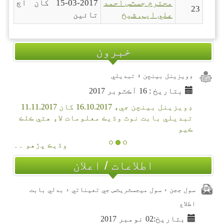
محترم جسٽس احمد
15-03-2017 کان اڄ
23
علي ايم. شيخ
تائين
خبرون
ڊويزينل بينچن ۾ تبديلي
بتاريخ : 16 آڪٽوبر 2017
ڊويزينل بينچن جي، 16.10.2017 کان 11.11.2017
تبديلي بابت نوٽ وڌيڪ معلومات لاءِ هتي ڪلڪ
ڪيو
وڌيڪ پڙهو ۔۔
اطلاعات / اعلان
سول ججن ۽ سول ميجسٽريٽس جي تعيناتي ۽ بدلي بابت
اطلاع
بتاريخ:02 نومبر 2017