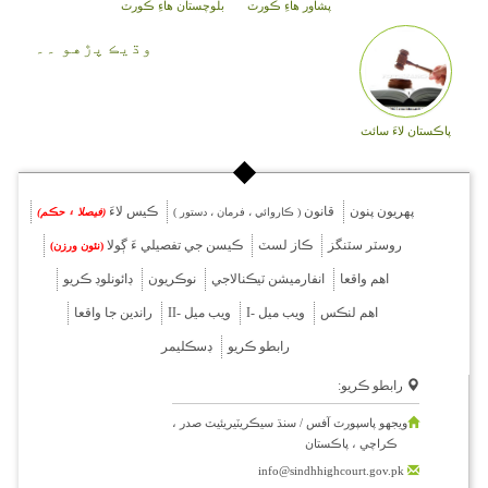
پشاور هاءِ ڪورٽ
بلوچستان هاءِ ڪورٽ
وڌيڪ پڙهو ۔۔
پاڪستان لاءَ سائٽ
پهريون پنون
قانون
ڪيس لاءَ
( ڪاروائي ، فرمان ، دستور )
(فيصلا ۽ حڪم)
روسٽر سٽنگز
ڪاز لسٽ
ڪيسن جي تفصيلي ءَ ڳولا
(نئون ورزن)
اهم واقعا
انفارميشن ٽيڪنالاجي
نوڪريون
ڊائونلوڊ ڪريو
اهم لنڪس
ويب ميل -I
ويب ميل -II
راندين جا واقعا
رابطو ڪريو
ڊسڪليمر
رابطو ڪريو:
ويجهو پاسپورٽ آفس / سنڌ سيڪريٽيريئيٽ صدر ،
ڪراچي ، پاڪستان
info@sindhhighcourt.gov.pk