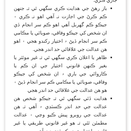
جاري ڪري.
باز رهڻ جي هدايت ڪري سگھي ٿي تـ جنهن
ڪم ڪرڻ جي اجازت نـ آهي اهو نـ ڪري ۽
جيڪو ڪم گھربل آهي اهو ڪم سر انجام ڏي
ان شخص کي جيڪو وفاقي، صوبائي يا مڪامي
ڪم سر انجام ڏيڻ ۾ اختيار رکندو هجي ۽ اهو
هن عدالت جي علاقائي حد اندر هجي.
ظاهر يا اعلان ڪري سگھي ٿي تـ غير موئثر يا
بغير ڪنهن قانوني اختيار جي ان ڪم يا
ڪاروائي جي باري ۾ ان شخص کي جيڪو
وفاقي، صوبائي يا مڪامي ڪم سر انجام ڏيڻ ۽
هو هن عدالت جي علاقائي حد اندر هجي
هدايت ڏئي سگھي ٿي تـ جيڪو شخص هن
عدالت جي حد اندر ڪسٽڊي ۾ آهي تـ هن
عدالت جي روبرو پيش ڪيو وڃي ۽ عدالت
مطمئن ٿئي تـ هو غير قانوني طريقي يا غير