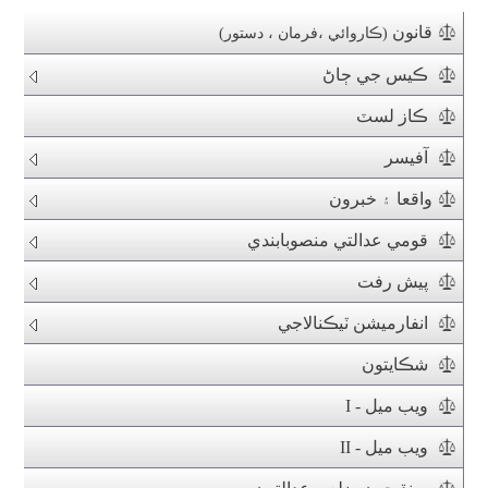
قانون
(ڪاروائي ،فرمان ، دستور)
ڪيس جي ڄاڻ
ڪاز لسٽ
آفيسر
واقعا ۽ خبرون
قومي عدالتي منصوبابندي
پيش رفت
انفارميشن ٽيڪنالاجي
شڪايتون
ويب ميل - I
ويب ميل - II