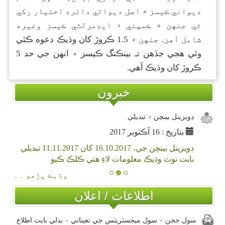
ديواني ڪيسز ۾ اصل ديواڻي دائره اختيار رکي
ٿي جنهن ۾ ڪمپني ۽ ايڊمرلٽي ڪيسز وغيره
شامل آهن. جنهن ۾ 1.5 ڪروڙ کان وڌيڪ دعوه ڪئي
وئي هجي جڏهن تـ بينڪنگ ڪيسز ۾ انهن جي حد 5
ڪروڙ کان وڌيڪ آهي.
خبرون
ڊويزينل بينچن ۾ تبديلي
بتاريخ : 16 آڪٽوبر 2017
ڊويزينل بينچن جي، 16.10.2017 کان 11.11.2017 تبديلي
بابت نوٽ وڌيڪ معلومات لاءِ هتي ڪلڪ ڪيو
وڌيڪ پڙهو ۔۔
اطلاعات / اعلان
سول ججن ۽ سول ميجسٽريٽس جي تعيناتي ۽ بدلي بابت اطلاع