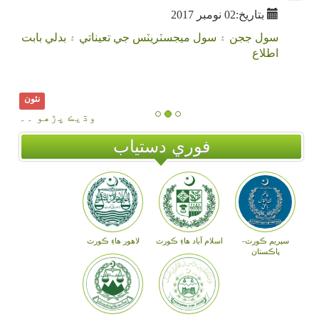
بتاريخ:02 نومبر 2017
سول ججن ۽ سول ميجسٽريٽس جي تعيناتي ۽ بدلي بابت
اطلاع
نئون
وڌيڪ پڙهو ۔۔
فوري دستياب
سپريم ڪورٽ-
اسلام آباد هاءِ ڪورٽ
لاهور هاءِ ڪورٽ
پاڪستان