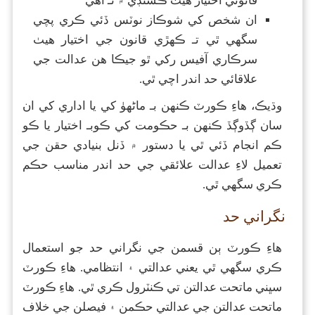
قانوني اختيار هيٺ ڪسٽڊي ۾ نـ آهي
ان شخص کي شوڪاز نوٽس ڏئي ڪري پچي
سگھي ٿي تـ ڪهڙي قانون جي اختيار هيٺ
سرڪاري آفيس رکي ٿو جيڪا هن عدالت جي
علاقائي حد اندر اچي ٿي.
وڌيڪ، هاءِ ڪورٽ ڪنهن بـ ماڻهوٰ کي يا اداري کي ان
سان ڳڏوڳڏ ڪنهن بـ حڪومت کي ڪوبـ اختيار يا ڪو
ڪم انجام ڏئي ٿي يا دستور ۾ ڏنل بنيادي حقن جي
تعميل لاءِ عدالت علائقي جي حد اندر مناسب حڪم
ڪري سگھي ٿي.
نگراني حد
هاءِ ڪورٽ ٻن قسمن جي نگراني حد جو استعمال
ڪري سگھي ٿي يعني عدالتي ۽ انتظامي. هاءِ ڪورٽ
سڀني ماتحت عدالتن تي ڪنٽرول ڪري ٿي. هاءِ ڪورٽ
ماتحت عدالتن جي عدالتي حڪمن ۽ فيصلن جي خلاف