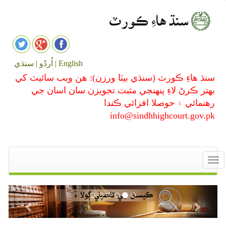
English |
اُردُو |
سنڌي
سنڌ هاءِ ڪورٽ (سنڌي بيٽا ورزن): هن ويب سائيٽ کي
بهتر ڪرڻ لاءِ پنهنجي مثبت تجويزن سان اسان جي
رهنمائي ۽ حوصلا افزائي ڪندا
info@sindhhighcourt.gov.pk
Toggle
navigation