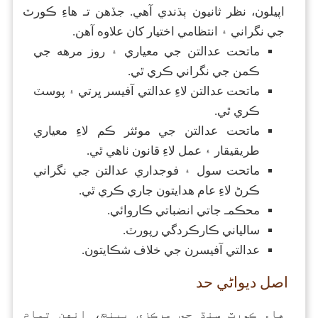
اپيلون، نظر ثانيون ٻڌندي آهي. جڏهن تـ هاءِ ڪورٽ
جي نگراني ۽ انتظامي اختيار کان علاوه آهن.
ماتحت عدالتن جي معياري ۽ روز مرهه جي
ڪمن جي نگراني ڪري ٿي.
ماتحت عدالتن لاءِ عدالتي آفيسر ڀرتي ۽ پوسٽ
ڪري ٿي.
ماتحت عدالتن جي موئثر ڪم لاءِ معياري
طريقيقار ۽ عمل لاءِ قانون ٺاهي ٿي.
ماتحت سول ۽ فوجداري عدالتن جي نگراني
ڪرڻ لاءِ عام هدايتون جاري ڪري ٿي.
محڪمـ جاتي انضباتي ڪاروائي.
سالياني ڪارڪردگي رپورٽ.
عدالتي آفيسرن جي خلاف شڪايتون.
اصل ديواڻي حد
هاءِ ڪورٽ سنڌ جي مرڪزي بينچ، انهن تمام