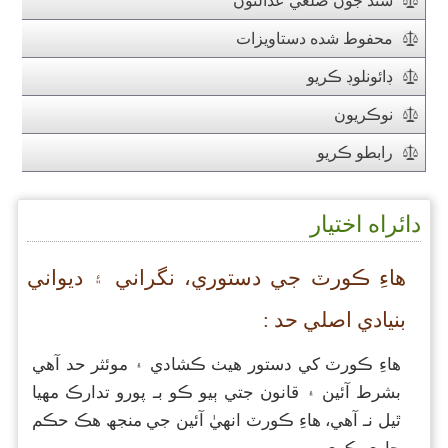
سنڌ جون ضلعي عدالتون
محفوط شده دستاويزات
ڊائونلوڊ ڪريو
نوڪريون
رابطو ڪريو
دائراه اختيار
هاءِ ڪورٽ جي دستوري، نگراني ۽ ديواني
بنيادي اصلي حد :
هاءِ ڪورٽ کي دستور هيٺ ڪشادي ۽ موئثر حد آهي
بشرط آئين ۽ قانون جتي ٻيو ڪو بـ پورو تدارڪ مهيا
ٿيل نـ آهي، هاءِ ڪورٽ انهيٰ آئين جي منجھ هڪ حڪم