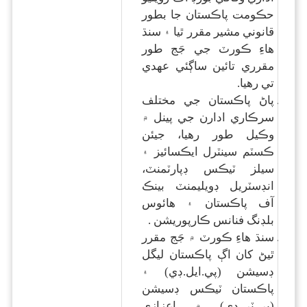
حڪومت پاڪستان جا بطور
قانوني مشير مقرر ٿيا ۽ سنڌ
هاءِ ڪورٽ جي جَج طور
مقرري تائين ساڳئي عهدي
تي رهيا.
پاڻ پاڪستان جي مختلف
سرڪاري ادارن جي پينل ۾
وڪيل طور رهيا، جيئن
ڪسٽم سينٽرل ايڪسائيز ۽
سيلز ٽيڪس ڊپارٽمنٽ،
انڊسٽريل ڊويليمنٽ بينڪ
آف پاڪستان ۽ هائوس
بلڊنگ فنانس ڪارپوريشن .
سنڌ هاءِ ڪورٽ ۾ جَج مقرر
ٿيڻ کان اڳ پاڪستان ليگل
ڊسيشن (پي.ايل.ڊي) ۽
پاڪستان ٽيڪس ڊسيشن
(پي.ٽي.ڊي) ۾ اعزازي