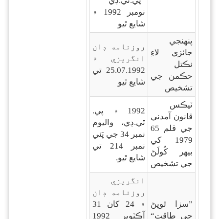
”پي.ٽي.ڊي“
نومبر 1992 ۾
شايع ٿيو
پنهنجي
روزنامه ڊان
جائزي لاءِ
انگريزي ۾
نڪتل
25.07.1992 تي
حڪمن جي
شايع ٿيو
تشخيص
ٽيڪس
1992 ۾ پي.
قانون آمدني
ٽي.ڊي، واليوم
جي قلم 65
نمبر 34 جي پَني
1979 کي
نمبر 214 تي
بيهر کُولَڻ
شايع ٿيو.
جي تشخيص
انگريزي
روزنامه ڊان
”سزا ٿوپڻ
۾ 24 کان 31
جي طاقت“
آڪٽوبر 1992