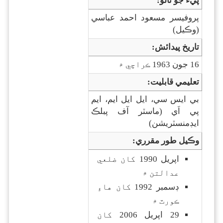
پيءٌ جو نالو:
پروفيسر مسعود احمد عباسي
(وڪيل)
تاريخ پيدائش:
16 جون 1963 ڪراچي ۾
تعليمي قابليت:
بي ايس سي، ايل ايل ايم، ايم
پي اَي (ماسٽر آف پبلڪ
ايڊمنسٽريشن)
وڪيل طور مقرري:
اپريل 1990 کان ضلعي
عدالتن ۾
ڊسمبر 1992 کان هاءِ
ڪورٽ ۾
29 اپريل 2006 کان