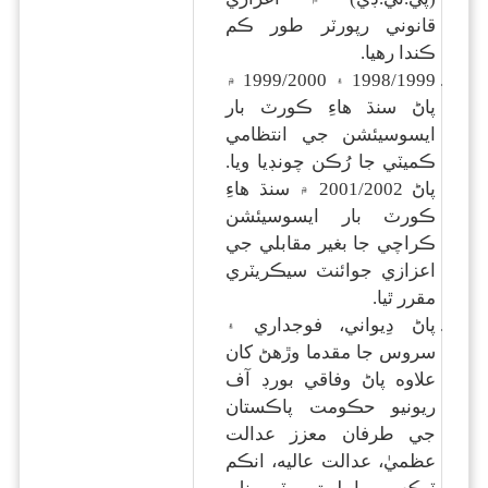
قانوني رپورٽر طور ڪم
ڪندا رهيا.
1998/1999 ۽ 1999/2000 ۾
پاڻ سنڌ هاءِ ڪورٽ بار
ايسوسيئشن جي انتظامي
ڪميٽي جا رُڪن چونڊيا ويا.
پاڻ 2001/2002 ۾ سنڌ هاءِ
ڪورٽ بار ايسوسيئشن
ڪراچي جا بغير مقابلي جي
اعزازي جوائنٽ سيڪريٽري
مقرر ٿيا.
پاڻ دِيواني، فوجداري ۽
سروس جا مقدما وڙهڻ کان
علاوه پاڻ وفاقي بورڊ آف
ريونيو حڪومت پاڪستان
جي طرفان معزز عدالت
عظميٰ، عدالت عاليه، انڪم