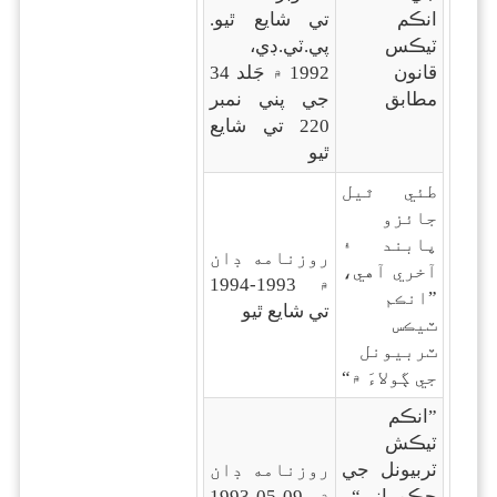
انڪم
تي شايع ٿيو.
ٽيڪس
پي.ٽي.ڊي،
قانون
1992 ۾ جَلد 34
مطابق
جي پني نمبر
220 تي شايع
ٿيو
طئي ٿيل
جائزو
پابند ۽
روزنامه ڊان
آخري آهي،
۾ 1993-1994
”انڪم
تي شايع ٿيو
ٽيڪس
ٽربيونل
جي ڳولاءَ ۾“
”انڪم
ٽيڪش
ٽربيونل جي
روزنامه ڊان
حڪمراني“
۾ 09-05-1993