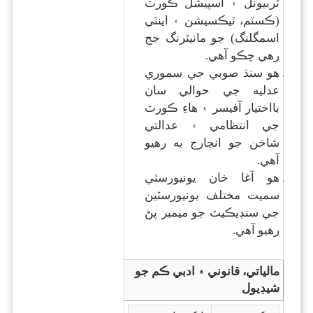
ٽربيونل ۽ اسپيشل ڪورٽ
(ڪسٽم، ٽيڪسيشن ۽ اينٽي
اسمگلنگ) جو مانيٽرنگ جج
رهي چڪو آهي.
هو سنڌ صوبي جي سموري
عدليه جي حوالي سان
بااختيار آفيسر ۽ هاءِ ڪورٽ
جي انتظامي ۽ عدالتي
شاخن جو انچارج به رهيو
آهي.
هو آغا خان يونيورسٽي
سميت مختلف يونيورسٽين
جي سنڊيڪيٽ جو ميمبر پڻ
رهيو آهي.
مالياتي، قانوني ۽ ادبي ڪم جو
شيڊيول