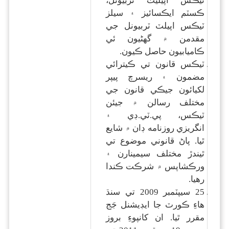
ٽيڪس اپيليٽ ٽربيونل،
ڪسٽم ايڪسائيز ۽ سيلز
ٽيڪس اپيلٽ ٽربيونل جي
مقدمن ۾ گهڻيون ئي
ڪاميابيون حاصل ڪيون.
ٽيڪس قانون تي ڪيترائي
مضمون ۽ ريسرچ پيپر
لکيائون جيڪي قانون جي
مختلف رسالن ۾ جيئن
ٽيڪس، پي.ٽي.ڊي ۽
انگريزي روزنامه ڊان ۾ شايع
ٿيا. پاڻ قانوني موضوع تي
ٿيندڙ مختلف سيمينارن ۽
ورڪشاپس ۾ شرڪت ڪندا
رهيا.
25 سيپٽمبر 2009 تي سنڌ
هاءِ ڪورٽ جا ايڊيشنل جَج
مقرر ٿيا. ان کانپوءِ بروز