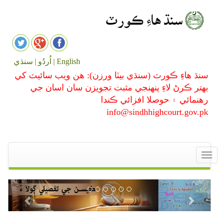
English |
اُردُو |
سنڌي
سنڌ هاءِ ڪورٽ (سنڌي بيٽا ورزن): هن ويب سائيٽ کي
بهتر ڪرڻ لاءِ پنهنجي مثبت تجويزن سان اسان جي
رهنمائي ۽ حوصلا افزائي ڪندا
info@sindhhighcourt.gov.pk
Toggle
navigation