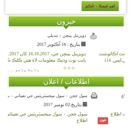
اهم فيصلا ۽ حُڪمَ
خبرون
درست نامو (نوڪريون)
بتاريخ : 16 آڪٽوبر 2017
جونيئر ٽرانسليٽر (بي.پي.ايس – 13)، اسسٽنٽ اڪائونٽنٽ
(بي.پي.ايس – 14)، ۽ لاج ڪيئر ٽيڪر (بي.پي.ايس. 14)
بابت نوڪرين بابت درست نامو
وڌيڪ پڙهو ۔۔
اطلاعات / اعلان
شاه عبداللطيف جي عرس جي موڪل بابت اطلاع
بتاريخ:02 نومبر 2017
شاه عبداللطيف جي عرس جي موڪل بابت اطلاع
نئون