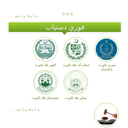
وڌيڪ پڙهو ۔۔
فوري دستياب
سپريم ڪورٽ-
اسلام آباد هاءِ ڪورٽ
لاهور هاءِ ڪورٽ
پاڪستان
پشاور هاءِ ڪورٽ
بلوچستان هاءِ ڪورٽ
وڌيڪ پڙهو ۔۔
پاڪستان لاءَ سائٽ