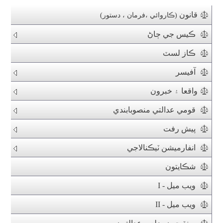
قانون
(ڪاروائي ،فرمان ، دستور)
ڪيس جي ڄاڻ
ڪاز لسٽ
آفيسر
واقعا ۽ خبرون
قومي عدالتي منصوبابندي
پيش رفت
انفارميشن ٽيڪنالاجي
شڪايتون
ويب ميل - I
ويب ميل - II