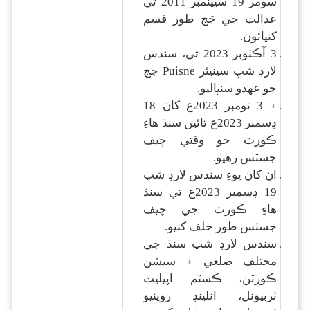
سومر 19 سيپٽمبر 2011 تي
عدالت جي جَج طور قسم
کنيائون.
3 آڪٽوبر 2023 تي، سندس
لارڊ شپ سينيئر Puisne جج
جو عهدو سنڀاليو.
۽ 3 نومبر 2023ع کان 18
ڊسمبر 2023ع تائين سنڌ هاءِ
ڪورٽ جو وقتي چيف
جسٽس رهيو.
ان کان پوءِ سندس لارڊ شپ
19 ڊسمبر 2023ع تي سنڌ
هاءِ ڪورٽ جي چيف
جسٽس طور حلف کنيو.
سندس لارڊ شپ سنڌ جي
مختلف ضلعي ۽ سيشن
ڪورٽن، ڪسٽم اپيليٽ
ٽربيونل، انلينڊ روينيو