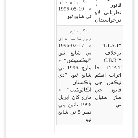
انگريزي ڊان
قانون ۾
۾ 19-05-1995
نطرثاني لاءِ
تي شايع ٿيو
درخواستدان
انگريزي
روزنامه ڊان
“I.T.A.T”
۾ 17-02-1996
برخلاف
تي شايع ٿيو.
“C.B.R”
”ٽيڪسيشن“ ۾
I.T.A.T جا
مارچ 1996 تي
اثرات انڪم
شايع ٿيو. ”دي
ٽيڪس جي
پاڪستان
قانون جي
اڪائونٽنٽ“ ۾
سارَ سنڀال
مارچ کان اپريل
تي
1996 تائين پني
نمبر 5 تي شايع
ٿيو