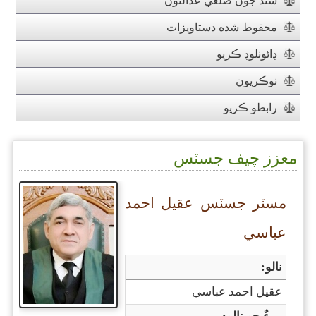
سنڌ جون ضلعي عدالتون
محفوط شده دستاويزات
ڊائونلوڊ ڪريو
نوڪريون
رابطو ڪريو
معزز چيف جسٽس
مسٽر جسٽس عقيل احمد
عباسي
نالو:
عقيل احمد عباسي