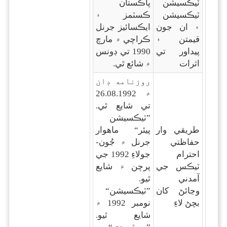
ٽيڪسيشن
پاڪستان
ٽيڪسيشن
ڪسٽمز ۽
۽ ان جون
ايڪسائيز جرنل
قيمتن ۽
ڪراچي ۾ مارچ
پيداور تي
1990 تي ڊونس
اثرات
۾ شائع ٿي.
روزنامه ڊان
۾ 26.08.1992
تي شايع ٿي.
”ٽيڪسيشن
طريقي وار
پيئر“ ماهوار
حفاظتي
جرنل ۾ جُون-
احترام
جولاءِ 1992 جي
ٽيڪس جي
پرچن ۾ شايع
آمدني
ٿيو.
وڃائڻ کان
”ٽيڪسيشن“
بچڻ لاءِ
نومبر 1992 ۾
شايع ٿيو.