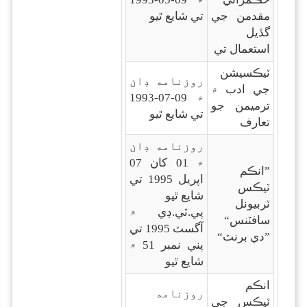
مقدمن جي
تي شايع ٿيو
گڏيل
استعمال تي
ٽيڪسيشن
روزنامه ڊان
جي ادب ۾
۾ 09-07-1993
ترميمن جو
تي شايع ٿيو
تعارف
روزنامه ڊان
۾ 01 کان 07
”انڪم
اپريل 1995 تي
ٽيڪس
شايع ٿيو
ٽربيونل
پي.ٽي.ڊي ۾
سافٽنس“
آگسٽ 1995 تي
”دي برنٽ“
پني نمبر 51 ۾
شايع ٿيو
انڪم
روزنامه
ٽيڪس جي