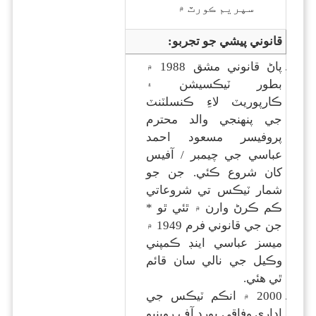
سپريم ڪورٽ ۾
قانوني پيشي جو تجربو:
پاڻ قانوني مشق 1988 ۾
بطور ٽيڪسيشن ۽
ڪارپوريٽ لاءِ ڪنسلٽنٽ
جي پنهنجي والد محترم
پروفيسر مسعود احمد
عباسي جي چيمبر / آفيس
کان شروع ڪئي. جن جو
شمار ٽيڪس تي شروعاتي
ڪم ڪرڻ وارن ۾ ٿئي ٿو *
جن جي قانوني فرم 1949 ۾
ميسز عباسي اينڊ ڪمپني
وڪيل جي نالي سان قائم
ٿي هئي.
2000 ۾ انڪم ٽيڪس جي
اداري وفاقي بورڊ آف روينيو