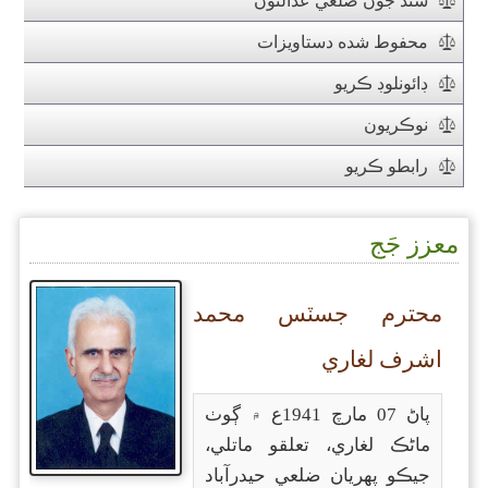
سنڌ جون ضلعي عدالتون
محفوط شده دستاويزات
ڊائونلوڊ ڪريو
نوڪريون
رابطو ڪريو
معزز جَج
محترم جسٽس محمد
اشرف لغاري
پاڻ 07 مارچ 1941ع ۾ ڳوٺ
ماڻڪ لغاري، تعلقو ماتلي،
جيڪو پهريان ضلعي حيدرآباد