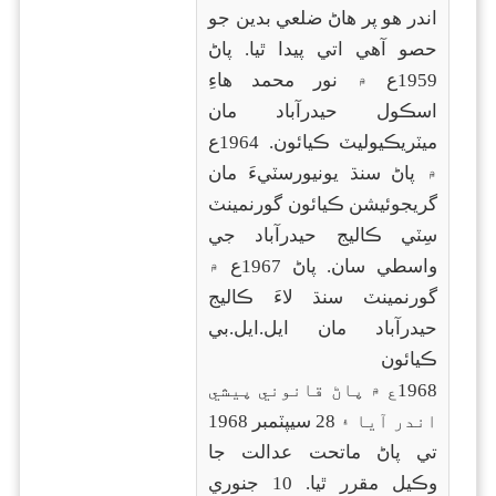
اندر هو پر هاڻ ضلعي بدين جو
حصو آهي اتي پيدا ٿيا. پاڻ
1959ع ۾ نور محمد هاءِ
اسڪول حيدرآباد مان
ميٽريڪيوليٽ ڪيائون. 1964ع
۾ پاڻ سنڌ يونيورسٽيءَ مان
گريجوئيشن ڪيائون گورنمينٽ
سِٽي ڪاليج حيدرآباد جي
واسطي سان. پاڻ 1967ع ۾
گورنمينٽ سنڌ لاءَ ڪاليج
حيدرآباد مان ايل.ايل.بي
ڪيائون
1968ع ۾ پاڻ قانوني پيشي
اندر آيا ۽ 28 سيپٽمبر 1968
تي پاڻ ماتحت عدالت جا
وڪيل مقرر ٿيا. 10 جنوري