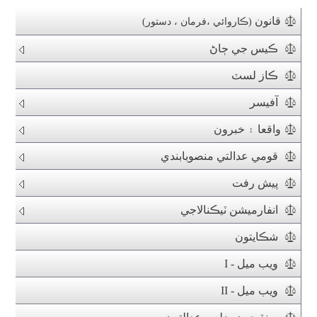
قانون
(ڪاروائي ،فرمان ، دستور)
ڪيس جي ڄاڻ
ڪاز لسٽ
آفيسر
واقعا ۽ خبرون
قومي عدالتي منصوبابندي
پيش رفت
انفارميشن ٽيڪنالاجي
شڪايتون
ويب ميل - I
ويب ميل - II