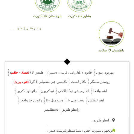
پشاور هاءِ ڪورٽ
بلوچستان هاءِ ڪورٽ
وڌيڪ پڙهو ۔۔
پاڪستان لاءَ سائٽ
پهريون پنون
قانون
ڪيس لاءَ
( ڪاروائي ، فرمان ، دستور )
(فيصلا ۽ حڪم)
روسٽر سٽنگز
ڪاز لسٽ
ڪيسن جي تفصيلي ءَ ڳولا
(نئون ورزن)
اهم واقعا
انفارميشن ٽيڪنالاجي
نوڪريون
ڊائونلوڊ ڪريو
اهم لنڪس
ويب ميل -I
ويب ميل -II
راندين جا واقعا
رابطو ڪريو
ڊسڪليمر
رابطو ڪريو:
ويجهو پاسپورٽ آفس / سنڌ سيڪريٽيريئيٽ صدر ،