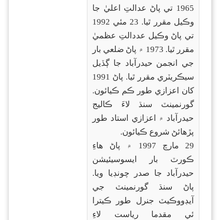
1965 تي پاڻ عدالتِ اعليٰ جا
وڪيل مقرر ٿيا. 23 مئي 1992
تي پاڻ وڪيل عددالتِ عظميٰ
مقرر ٿيا. 1973 ۾ پاڻ ضلعي بار
جي انجمن حيدرآباد جا ڳڏيل
سيڪريٽري مقرر ٿيا. پاڻ 1991
کان اعزازي طور ڪم ڪيائون.
گورنمينٽ سنڌ لاءَ ڪاليج
حيدرآباد ۾ اعزازي استاد طور
پڙهائڻ شروع ڪيائون.
29 مارچ 1997 ۾ پاڻ هاءِ
ڪورٽ بار ايسوسيئيشن
حيدرآباد جا صدر چونڊيا ويا.
پاڻ سنڌ گورنمينٽ جي
آيڊووڪيٽ جنرل طور ڪيترا
ئي مقدما رياست لاءِ