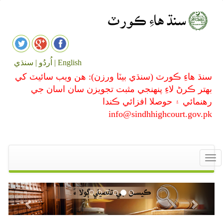
English |
اُردُو |
سنڌي
سنڌ هاءِ ڪورٽ (سنڌي بيٽا ورزن): هن ويب سائيٽ کي
بهتر ڪرڻ لاءِ پنهنجي مثبت تجويزن سان اسان جي
رهنمائي ۽ حوصلا افزائي ڪندا
info@sindhhighcourt.gov.pk
Toggle
navigation