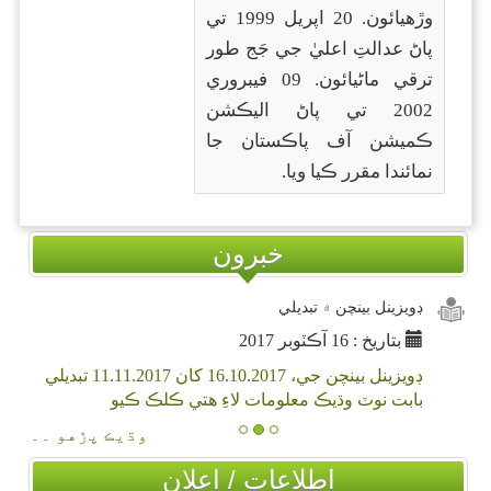
وڙهيائون. 20 اپريل 1999 تي
پاڻ عدالتِ اعليٰ جي جَج طور
ترقي ماڻيائون. 09 فيبروري
2002 تي پاڻ اليڪشن
ڪميشن آف پاڪستان جا
نمائندا مقرر ڪيا ويا.
خبرون
ڊويزينل بينچن ۾ تبديلي
بتاريخ : 16 آڪٽوبر 2017
ڊويزينل بينچن جي، 16.10.2017 کان 11.11.2017 تبديلي
بابت نوٽ وڌيڪ معلومات لاءِ هتي ڪلڪ ڪيو
وڌيڪ پڙهو ۔۔
اطلاعات / اعلان