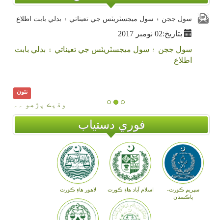
سول ججن ۽ سول ميجسٽريٽس جي تعيناتي ۽ بدلي بابت اطلاع
بتاريخ:02 نومبر 2017
سول ججن ۽ سول ميجسٽريٽس جي تعيناتي ۽ بدلي بابت
اطلاع
نئون
وڌيڪ پڙهو ۔۔
فوري دستياب
سپريم ڪورٽ-
اسلام آباد هاءِ ڪورٽ
لاهور هاءِ ڪورٽ
پاڪستان