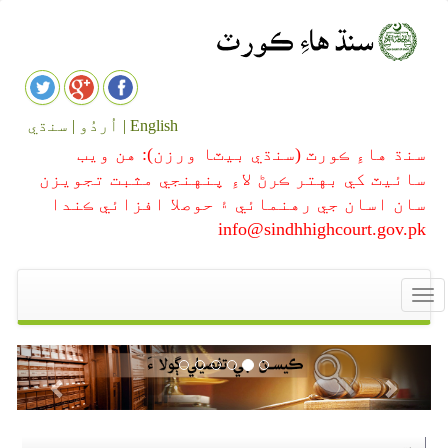
English |
اُردُو |
سنڌي
سنڌ هاءِ ڪورٽ (سنڌي بيٽا ورزن): هن ويب
سائيٽ کي بهتر ڪرڻ لاءِ پنهنجي مثبت تجويزن
سان اسان جي رهنمائي ۽ حوصلا افزائي ڪندا
info@sindhhighcourt.gov.pk
Toggle
navigation