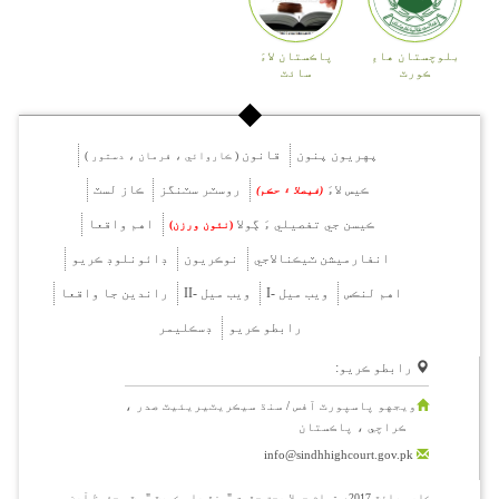
بلوچستان هاءِ
پاڪستان لاءَ
ڪورٽ
سائٽ
پهريون پنون
قانون
( ڪاروائي ، فرمان ، دستور )
ڪيس لاءَ
روسٽر سٽنگز
ڪاز لسٽ
(فيصلا ۽ حڪم)
ڪيسن جي تفصيلي ءَ ڳولا
اهم واقعا
(نئون ورزن)
انفارميشن ٽيڪنالاجي
نوڪريون
ڊائونلوڊ ڪريو
اهم لنڪس
ويب ميل -I
ويب ميل -II
راندين جا واقعا
رابطو ڪريو
ڊسڪليمر
رابطو ڪريو:
ويجهو پاسپورٽ آفس / سنڌ سيڪريٽيريئيٽ صدر ،
ڪراچي ، پاڪستان
info@sindhhighcourt.gov.pk
ڪاپي رائٽ 2017، تمام جملا بحق حقوق "سنڌ هاءِ ڪورٽ " وٽ محفوظ آهن