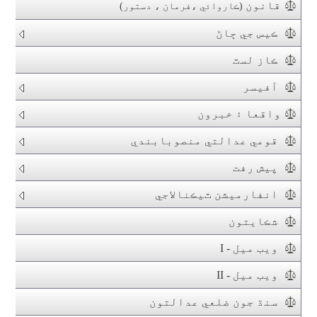
قانون
(ڪاروائي ،فرمان ، دستور)
ڪيس جي ڄاڻ
ڪاز لسٽ
آفيسر
واقعا ۽ خبرون
قومي عدالتي منصوبابندي
پيش رفت
انفارميشن ٽيڪنالاجي
شڪايتون
ويب ميل - I
ويب ميل - II
سنڌ جون ضلعي عدالتون