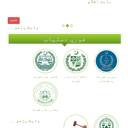
بابت اطلاع
وڌيڪ پڙهو ۔۔
فوري دستياب
سپريم ڪورٽ-
اسلام آباد هاءِ
لاهور هاءِ ڪورٽ
پاڪستان
ڪورٽ
پشاور هاءِ ڪورٽ
وڌيڪ پڙهو ۔۔