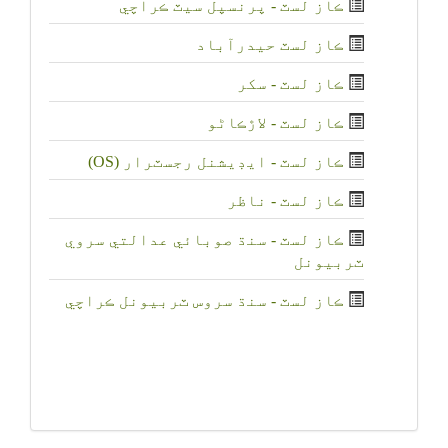
ڪاز لسٽ - پرنسپل سيٽ ڪراچي
ڪاز لسٽ حيدرآباد
ڪاز لسٽ - سکر
ڪاز لسٽ - لاڙڪاڻو
ڪاز لسٽ - ايڊيشنل رجسٽرار (OS)
ڪاز لسٽ - ناظر
ڪاز لسٽ - سنڌ صوبائي عدالتي سروي
ٽربيونل
ڪاز لسٽ - سنڌ سروس ٽربيونل ڪراچي