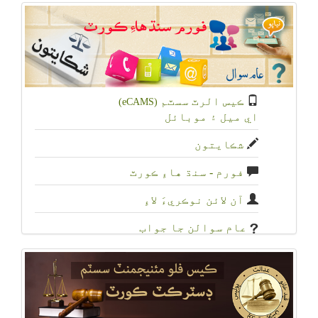
ڪيس الرٽ سسٽم
(eCAMS)
اي ميل ۽ موبائل
شڪايتون
فورم - سنڌ هاءِ ڪورٽ
آن لائن نوڪريءَ لاءِ
عام سوالن جا جواب