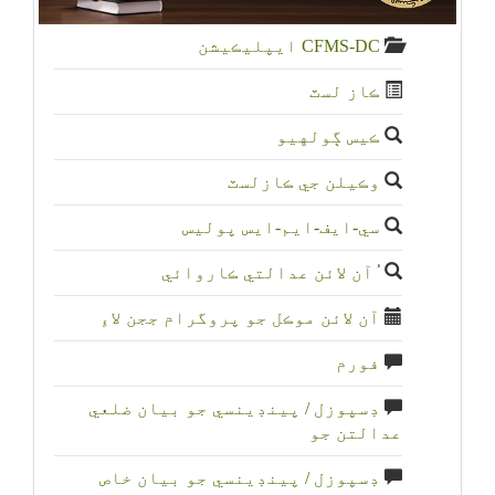
CFMS-DC ايپليڪيشن
ڪاز لسٽ
ڪيس ڳولهيو
وڪيلن جي ڪازلسٽ
سي-ايف-ايم-ايس پوليس
ُآن لائن عدالتي ڪاروائي
آن لائن موڪل جو پروگرام ججن لاءِ
فورم
ڊسپوزل / پينڊينسي جو بيان ضلعي
عدالتن جو
ڊسپوزل / پينڊينسي جو بيان خاص