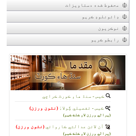
محفوط شده دستاويزات
ڊائونلوڊ ڪريو
نوڪريون
رابطو ڪريو
ڪيس - سنڌ هاءِ ڪورٽ ڪراچي
ڪيس - تفصيلي ڳولاءَ
(نئون ورزن)
(پراڻي ورزن لاءِ ڪلڪ ڪيو)
آن لائن عدالتي ڪاروائي
(نئون ورزن)
(پراڻي ورزن لاءِ ڪلڪ ڪيو)